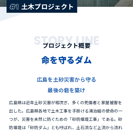
土木プロジェクト
#1
STORY LINE
プロジェクト概要
命を守るダム
広島を土砂災害から守る
最後の砦を築け
広島県は近年土砂災害が相次ぎ、多くの死傷者と家屋被害を
出した。広島県各地で土木工事を手掛ける鴻治組の使命の一
つが、災害を未然に防ぐための「砂防堰堤工事」である。砂
防堰堤は「砂防ダム」とも呼ばれ、土石流など上流から流れ