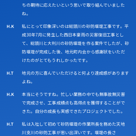
ちの期待に応えたいという思いで取り組んでいました
ね。
H.K
私にとって印象深いのは総頭川の砂防堰堤工事です。平
成30年7月に発生した西日本豪雨の災害復旧工事とし
て、総頭川と大判川の砂防堰堤を作る案件でしたが、砂
防堰堤が完成した後、地元町内会から感謝状をいただ
けたのがとてもうれしかったです。
H.T
地元の方に喜んでいただけると何より達成感があります
よね。
H.K
本当にそうですね。忙しい業務の中でも無事故無災害
で完成させ、工事成績点も高得点を獲得することがで
きた。自分の成長も実感できたプロジェクトでした。
H.T
私は入社して初めて砂防堰堤の作業所長を務めた天地
川支川の砂防工事が思い出深いです。堰堤の長さ