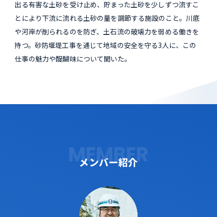
出る有害な土砂を受け止め、貯まった土砂を少しずつ流すこ
とにより下流に流れる土砂の量を調節する施設のこと。川底
や河岸が削られるのを防ぎ、土石流の破壊力を弱める働きを
持つ。砂防堰堤工事を通じて地域の安全を守る3人に、この
仕事の魅力や醍醐味について聞いた。
MEMBER
メンバー紹介